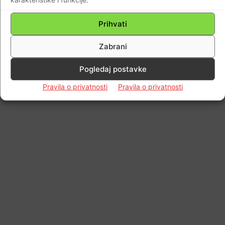
Impressum
Kontaktirajte nas
Pravila o privatnosti
© Newspaper WordPress Theme by TagDiv
Prihvati
Zabrani
Pogledaj postavke
Pravila o privatnosti
Pravila o privatnosti