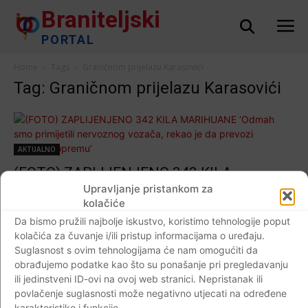
Braniteljski
PORTAL
Home
Tags
Graničnom prijelazu Karasovići
Tag: Graničnom prijelazu Karasovići
AKTUALNO
(FOTO) ZAPLIJENJENO 342 KILA
MARIHUANE ‘Odmah smo primijetili
Upravljanje pristankom za
kolačiće
nervoznog vozača, rekao je da prevozi
Da bismo pružili najbolje iskustvo, koristimo tehnologije poput
sportsku opremu’
kolačića za čuvanje i/ili pristup informacijama o uređaju.
Braniteljski portal
-
24.08.2019
0
Suglasnost s ovim tehnologijama će nam omogućiti da
obrađujemo podatke kao što su ponašanje pri pregledavanju
ili jedinstveni ID-ovi na ovoj web stranici. Nepristanak ili
povlačenje suglasnosti može negativno utjecati na određene
karakteristike i funkcije.