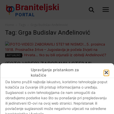
Braniteljski
PORTAL
Home
Tags
Grga Budislav Anđelinović
Tag: Grga Budislav Anđelinović
AKTUALNO
(FOTO-VIDEO) ZABORAVILI STE? MI
NISMO!…5. prosinca 1918. Prosinačke žrtve
Upravljanje pristankom za
kolačiće
– Jugoslavija je počela živjeti na grobovima
Da bismo pružili najbolje iskustvo, koristimo tehnologije poput
Hrvata… tko su bili orjunaši iz obitelji
kolačića za čuvanje i/ili pristup informacijama o uređaju.
Anđelinović?
Suglasnost s ovim tehnologijama će nam omogućiti da
Braniteljski portal
-
05.12.2021
0
obrađujemo podatke kao što su ponašanje pri pregledavanju
ili jedinstveni ID-ovi na ovoj web stranici. Nepristanak ili
povlačenje suglasnosti može negativno utjecati na određene
karakteristike i funkcije.