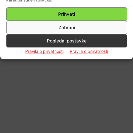
Impressum
Kontaktirajte nas
Pravila o privatnosti
Prihvati
© Newspaper WordPress Theme by TagDiv
Zabrani
Pogledaj postavke
Pravila o privatnosti
Pravila o privatnosti