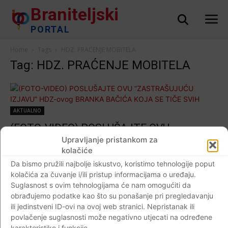
Braniteljski
PORTAL
Home
Tags
HDZ. PRAĆENJE MOBITELA
Tag: HDZ. PRAĆENJE MOBITELA
AKTUALNO
(FOTO-VIDEO) POSLUŠAJTE OVU
“ZASTRAŠUJUĆU IZJAVU” HDZ-ovog
Upravljanje pristankom za
kolačiće
BRANKA BAČIĆA KOJA SE TIČE SVIH
Da bismo pružili najbolje iskustvo, koristimo tehnologije poput
NAS…
kolačića za čuvanje i/ili pristup informacijama o uređaju.
Braniteljski portal
-
02.04.2020
0
Suglasnost s ovim tehnologijama će nam omogućiti da
obrađujemo podatke kao što su ponašanje pri pregledavanju
ili jedinstveni ID-ovi na ovoj web stranici. Nepristanak ili
povlačenje suglasnosti može negativno utjecati na određene
karakteristike i funkcije.