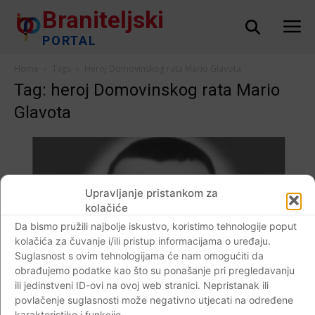
Braniteljski
PORTAL
Home
Tags
Heroj Domovinskog rata Mario Glavota
Tag: heroj Domovinskog rata Mario
Glavota
Upravljanje pristankom za
kolačiće
Da bismo pružili najbolje iskustvo, koristimo tehnologije poput
kolačića za čuvanje i/ili pristup informacijama o uređaju.
Suglasnost s ovim tehnologijama će nam omogućiti da
obrađujemo podatke kao što su ponašanje pri pregledavanju
ili jedinstveni ID-ovi na ovoj web stranici. Nepristanak ili
povlačenje suglasnosti može negativno utjecati na određene
karakteristike i funkcije.