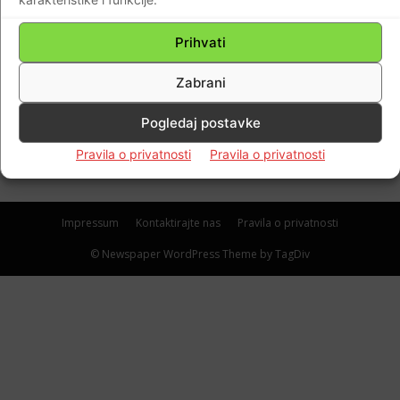
AKTUALNO
Prihvati
U operaciji “Maslenica” tijekom borbi za
Zabrani
Paljuv život je na oltar domovine položio
heroj Domovinskog rata Mario Glavota…
Pogledaj postavke
Braniteljski portal
-
29.01.2021
0
Pravila o privatnosti
Pravila o privatnosti
Impressum
Kontaktirajte nas
Pravila o privatnosti
© Newspaper WordPress Theme by TagDiv