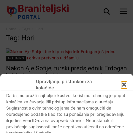
Braniteljski
PORTAL
Home
Tags
Hori
Tag: Hori
AKTUALNO
Nakon Aje Sofije, turski predsjednik Erdogan
još jednu istanbulsku crkvu pretvorio u
Upravljanje pristankom za
džamiju
kolačiće
Braniteljski portal
-
22.08.2020
0
Da bismo pružili najbolje iskustvo, koristimo tehnologije poput
kolačića za čuvanje i/ili pristup informacijama o uređaju.
Suglasnost s ovim tehnologijama će nam omogućiti da
obrađujemo podatke kao što su ponašanje pri pregledavanju
ili jedinstveni ID-ovi na ovoj web stranici. Nepristanak ili
Impressum
Kontaktirajte nas
Pravila o privatnosti
povlačenje suglasnosti može negativno utjecati na određene
© Newspaper WordPress Theme by TagDiv
karakteristike i funkcije.