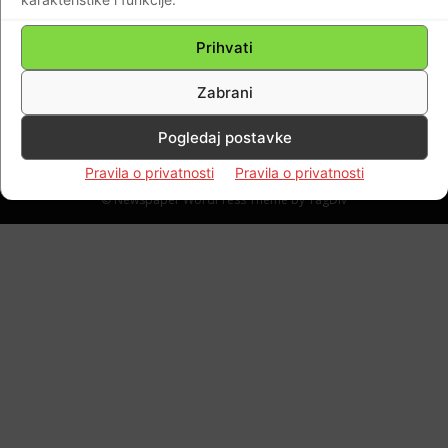
PARAGUAY!!!SRETNO VALENTINOVO ŽELI
VAM KLUB HRVATA IZ PARAGVAJA!!!
Prihvati
Braniteljski portal
-
14.02.2022
0
Zabrani
Pogledaj postavke
Impressum
Kontaktirajte nas
Pravila o privatnosti
Pravila o privatnosti
Pravila o privatnosti
© Newspaper WordPress Theme by TagDiv