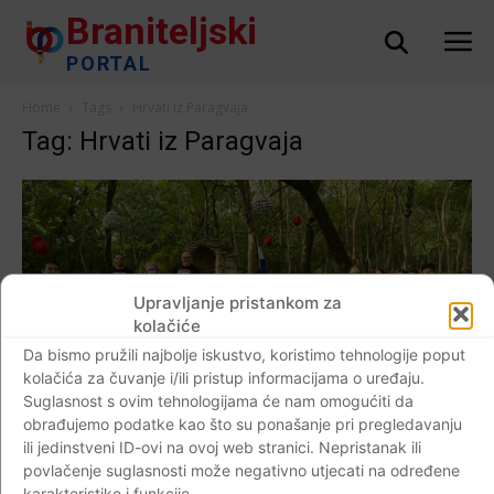
Braniteljski
PORTAL
Home
Tags
Hrvati iz Paragvaja
Tag: Hrvati iz Paragvaja
Upravljanje pristankom za
kolačiće
Da bismo pružili najbolje iskustvo, koristimo tehnologije poput
kolačića za čuvanje i/ili pristup informacijama o uređaju.
Suglasnost s ovim tehnologijama će nam omogućiti da
AKTUALNO
obrađujemo podatke kao što su ponašanje pri pregledavanju
FELIZ DIA DE SAN VALENTIN LES DESEA
ili jedinstveni ID-ovi na ovoj web stranici. Nepristanak ili
povlačenje suglasnosti može negativno utjecati na određene
EL CLUB DE CROATAS DE
karakteristike i funkcije.