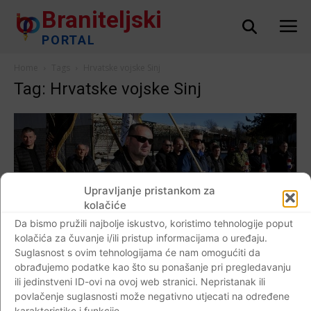
Braniteljski
PORTAL
Home
Tags
Hrvatske vojske Sinj
Tag: Hrvatske vojske Sinj
Upravljanje pristankom za
kolačiće
Da bismo pružili najbolje iskustvo, koristimo tehnologije poput
kolačića za čuvanje i/ili pristup informacijama o uređaju.
Suglasnost s ovim tehnologijama će nam omogućiti da
obrađujemo podatke kao što su ponašanje pri pregledavanju
AKTUALNO
ili jedinstveni ID-ovi na ovoj web stranici. Nepristanak ili
SINJ: (FOTO) Obilježena 30. obljetnica
povlačenje suglasnosti može negativno utjecati na određene
formiranja Samostalne tenkovske satnije
karakteristike i funkcije.