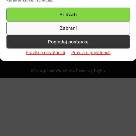
126. brigade. Za ratne zasluge pohvaljena je
od zapovjednika ZP Split generala Ante
Prihvati
Gotovine!
Zabrani
Braniteljski portal
-
20.12.2021
0
Pogledaj postavke
Pravila o privatnosti
Pravila o privatnosti
Impressum
Kontaktirajte nas
Pravila o privatnosti
© Newspaper WordPress Theme by TagDiv