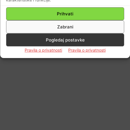
Impressum
Kontaktirajte nas
Pravila o privatnosti
© Newspaper WordPress Theme by TagDiv
Prihvati
Zabrani
Pogledaj postavke
Pravila o privatnosti
Pravila o privatnosti