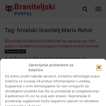
Braniteljski
PORTAL
Home
Tags
Hrvatski branitelj Mario Rehor
Tag: hrvatski branitelj Mario Rehor
Domovinski rat
DJEČAK NA BRANIKU DOMOVINE Na
današnji dan 1991. godine u Komletincima
Upravljanje pristankom za
kolačiće
je poginuo maloljetni hrvatski branitelj
Da bismo pružili najbolje iskustvo, koristimo tehnologije poput
Mario Rehor…
kolačića za čuvanje i/ili pristup informacijama o uređaju.
Braniteljski portal
-
30.12.2018
22
Suglasnost s ovim tehnologijama će nam omogućiti da
obrađujemo podatke kao što su ponašanje pri pregledavanju
ili jedinstveni ID-ovi na ovoj web stranici. Nepristanak ili
povlačenje suglasnosti može negativno utjecati na određene
karakteristike i funkcije.