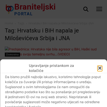
Braniteljski
PORTAL
Home
Tags
Hrvatsku i BiH napala je Miloševićeva Srbija i JNA
Tag: Hrvatsku i BiH napala je
Miloševićeva Srbija i JNA
Domovina
Predsjednica: Hrvatska nije bila agresor u
Upravljanje pristankom za
BiH, Haški sud nije ispunio svoju temeljnu
kolačiće
svrhu…(VIDEO)
Da bismo pružili najbolje iskustvo, koristimo tehnologije poput
Braniteljski portal
-
01.12.2017
0
kolačića za čuvanje i/ili pristup informacijama o uređaju.
Suglasnost s ovim tehnologijama će nam omogućiti da
obrađujemo podatke kao što su ponašanje pri pregledavanju
ili jedinstveni ID-ovi na ovoj web stranici. Nepristanak ili
povlačenje suglasnosti može negativno utjecati na određene
Impressum
Kontaktirajte nas
Pravila o privatnosti
karakteristike i funkcije.