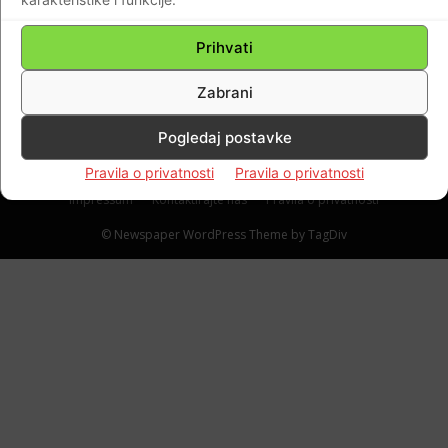
govoru o cijepljenju, iskupio se!… Zekanović;
“Podržavat ću Plenkovića do kraja njegovog
Prihvati
mandata”
Zabrani
Braniteljski portal
-
10.12.2021
0
Pogledaj postavke
Pravila o privatnosti
Pravila o privatnosti
Impressum
Kontaktirajte nas
Pravila o privatnosti
© Newspaper WordPress Theme by TagDiv