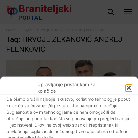
Braniteljski
PORTAL
Home
Tags
HRVOJE ZEKANOVIĆ ANDREJ PLENKOVIĆ
Tag: HRVOJE ZEKANOVIĆ ANDREJ
PLENKOVIĆ
Upravljanje pristankom za
kolačiće
Da bismo pružili najbolje iskustvo, koristimo tehnologije poput
kolačića za čuvanje i/ili pristup informacijama o uređaju.
Suglasnost s ovim tehnologijama će nam omogućiti da
obrađujemo podatke kao što su ponašanje pri pregledavanju
ili jedinstveni ID-ovi na ovoj web stranici. Nepristanak ili
AKTUALNO
povlačenje suglasnosti može negativno utjecati na određene
VIDEO Plenković čestitao Zekanoviću na
karakteristike i funkcije.