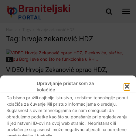
Braniteljski
PORTAL
Home
Tags
Hrvoje zekanović HDZ
Tag: hrvoje zekanović HDZ
EU
VIDEO Hrvoje Zekanović oprao HDZ,
Plenkovića, službe, grupu Borg i sve ono što
Upravljanje pristankom za
ne funkcionira u RH…
kolačiće
Braniteljski portal
-
12.10.2018
7
Da bismo pružili najbolje iskustvo, koristimo tehnologije poput
kolačića za čuvanje i/ili pristup informacijama o uređaju.
Suglasnost s ovim tehnologijama će nam omogućiti da
obrađujemo podatke kao što su ponašanje pri pregledavanju
ili jedinstveni ID-ovi na ovoj web stranici. Nepristanak ili
Impressum
Kontaktirajte nas
Pravila o privatnosti
povlačenje suglasnosti može negativno utjecati na određene
© Newspaper WordPress Theme by TagDiv
karakteristike i funkcije.