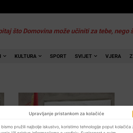
pitaj što Domovina može učiniti za tebe, nego 
I
KULTURA
SPORT
SVIJET
VJERA
Z
Upravljanje pristankom za kolačiće
 bismo pružili najbolje iskustvo, koristimo tehnologije poput kolačića
vanje i/ili pristup informacijama o uređaju. Suglasnost s ovim