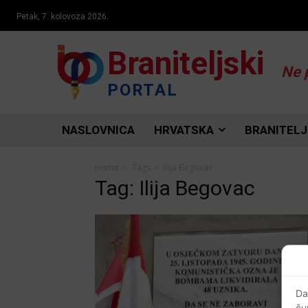
Petak, 7. kolovoza 2026.
Braniteljski
Ne 
PORTAL
NASLOVNICA
HRVATSKA
BRANITELJ
Home
Tags
Ilija Begovac
Tag: Ilija Begovac
Da
ču