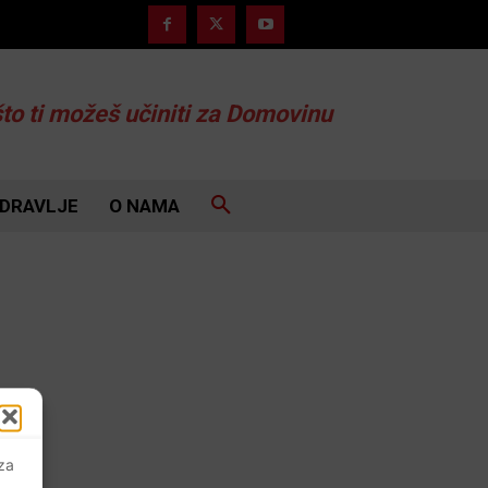
što ti možeš učiniti za Domovinu
DRAVLJE
O NAMA
 za