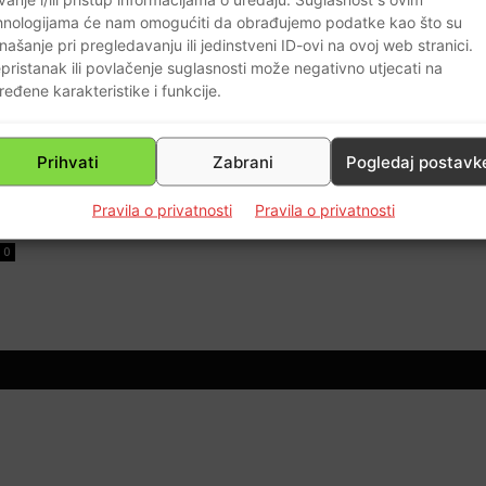
hnologijama će nam omogućiti da obrađujemo podatke kao što su
našanje pri pregledavanju ili jedinstveni ID-ovi na ovoj web stranici.
pristanak ili povlačenje suglasnosti može negativno utjecati na
AKTUALNO
ređene karakteristike i funkcije.
(FOTO) UBACIVŠI BOMBE U
E
ĆELIJE ZATVORA U OSIJEKU
Prihvati
Zabrani
Pogledaj postavk
OZNA NAPRAVILA MASAKR NAD
48 HRVATSKIH ZATOČENIKA
Pravila o privatnosti
Pravila o privatnosti
Braniteljski portal
-
07.03.2022
0
0