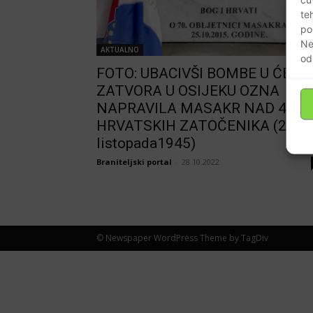
te
po
Ne
AKTUALNO
od
FOTO: UBACIVŠI BOMBE U ĆELIJ
ZATVORA U OSIJEKU OZNA
NAPRAVILA MASAKR NAD 48
HRVATSKIH ZATOČENIKA (25.
listopada1945)
Braniteljski portal
-
28.10.2022
© Newspaper WordPress Theme by TagDiv