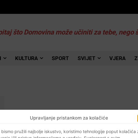
pitaj što Domovina može učiniti za tebe, nego 
I
KULTURA
SPORT
SVIJET
VJERA
Z
Upravljanje pristankom za kolačiće
 bismo pružili najbolje iskustvo, koristimo tehnologije poput kolačića
vanje i/ili pristup informacijama o uređaju. Suglasnost s ovim