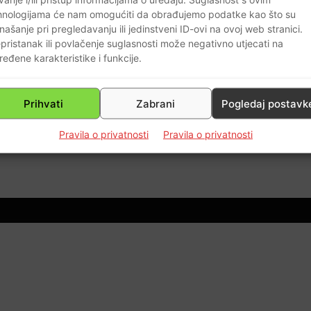
hnologijama će nam omogućiti da obrađujemo podatke kao što su
našanje pri pregledavanju ili jedinstveni ID-ovi na ovoj web stranici.
pristanak ili povlačenje suglasnosti može negativno utjecati na
ređene karakteristike i funkcije.
Prihvati
Zabrani
Pogledaj postavk
Pravila o privatnosti
Pravila o privatnosti
5