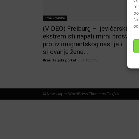
te
po
Crna kronika
Ne
od
(VIDEO) Freiburg – ljevičarski
ekstremisti napali mirni prosvjed
protiv imigrantskog nasilja i
silovanja žena…
Braniteljski portal
-
04.11.2018
© Newspaper WordPress Theme by TagDiv