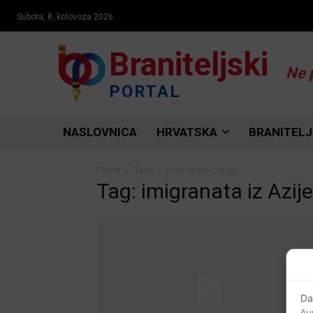
Subota, 8. kolovoza 2026.
Braniteljski
Ne 
PORTAL
NASLOVNICA
HRVATSKA
BRANITELJ
Home
Tags
Imigranata iz Azije
Tag: imigranata iz Azije
Da
ču