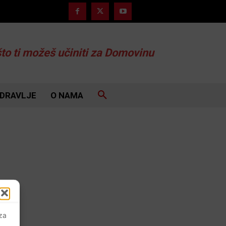
što ti možeš učiniti za Domovinu
DRAVLJE
O NAMA
 za