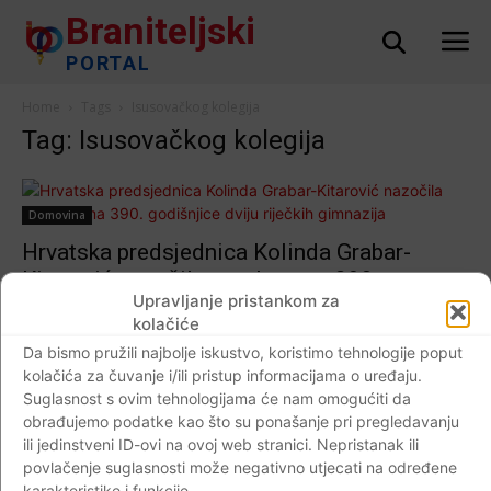
Braniteljski
PORTAL
Home
Tags
Isusovačkog kolegija
Tag: Isusovačkog kolegija
Domovina
Hrvatska predsjednica Kolinda Grabar-
Kitarović nazočila proslavama 390.
Upravljanje pristankom za
godišnjice dviju riječkih gimnazija
kolačiće
Braniteljski portal
-
22.11.2017
0
Da bismo pružili najbolje iskustvo, koristimo tehnologije poput
kolačića za čuvanje i/ili pristup informacijama o uređaju.
Suglasnost s ovim tehnologijama će nam omogućiti da
obrađujemo podatke kao što su ponašanje pri pregledavanju
ili jedinstveni ID-ovi na ovoj web stranici. Nepristanak ili
Impressum
Kontaktirajte nas
Pravila o privatnosti
povlačenje suglasnosti može negativno utjecati na određene
© Newspaper WordPress Theme by TagDiv
karakteristike i funkcije.