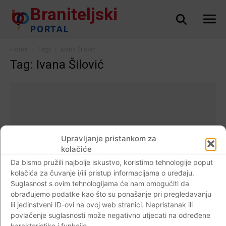
Braniteljski
PORTAL
Home
Tags
Ivana Šilović
Tag: Ivana Šilović
Upravljanje pristankom za
kolačiće
Da bismo pružili najbolje iskustvo, koristimo tehnologije poput
kolačića za čuvanje i/ili pristup informacijama o uređaju.
Suglasnost s ovim tehnologijama će nam omogućiti da
obrađujemo podatke kao što su ponašanje pri pregledavanju
ili jedinstveni ID-ovi na ovoj web stranici. Nepristanak ili
AKTUALNO
povlačenje suglasnosti može negativno utjecati na određene
Veterani specijalne policije “BATT” Split i
karakteristike i funkcije.