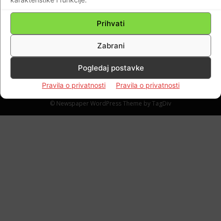
još 13 udruga podržali splitskog policajca:
‘Novinarka se njemu treba ispričati’…
Prihvati
Braniteljski portal
-
09.04.2020
0
Zabrani
Pogledaj postavke
Pravila o privatnosti
Pravila o privatnosti
Impressum
Kontaktirajte nas
Pravila o privatnosti
© Newspaper WordPress Theme by TagDiv