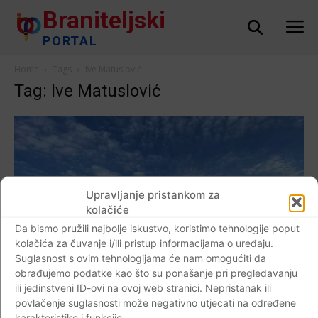
Braniteljski
PORTAL
Home
Tags
Ive Matuslović
Tag: Ive Matuslović
Upravljanje pristankom za
kolačiće
Da bismo pružili najbolje iskustvo, koristimo tehnologije poput
kolačića za čuvanje i/ili pristup informacijama o uređaju.
Suglasnost s ovim tehnologijama će nam omogućiti da
obrađujemo podatke kao što su ponašanje pri pregledavanju
Svjedoci vremena
ili jedinstveni ID-ovi na ovoj web stranici. Nepristanak ili
FOTO-VIDEO Danas je obilježena 29.
povlačenje suglasnosti može negativno utjecati na određene
karakteristike i funkcije.