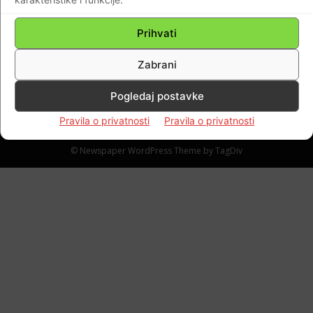
obljetnica junačke obrane Novigrada i
Paljuva, mjesta koja su oslobođena u VRO
Prihvati
“Maslenica”…
Braniteljski portal
-
12.02.2022
0
Zabrani
Pogledaj postavke
Pravila o privatnosti
Pravila o privatnosti
Impressum
Kontaktirajte nas
Pravila o privatnosti
© Newspaper WordPress Theme by TagDiv