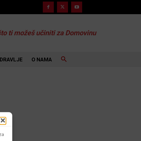
što ti možeš učiniti za Domovinu
DRAVLJE
O NAMA
 za