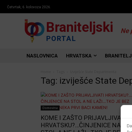
Četvrtak, 6. kolovoza 2026.
Braniteljski
Ne 
PORTAL
NASLOVNICA
HRVATSKA
BRANITELJ
Home
Tags
Izviješće State Departmenta
Tag: izviješće State D
Domovina
KOME I ZAŠTO PRIJAVLJIVATI
HRVATSKU?…ČINJENICE NA
Da
ču