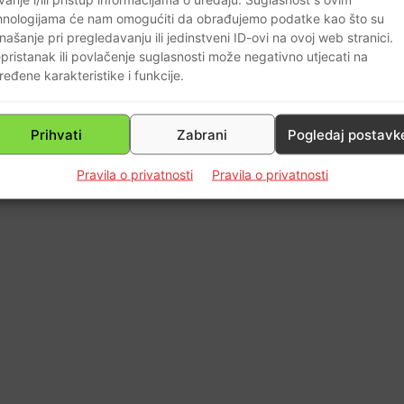
Jasenovac i nisam negirao zločine
hnologijama će nam omogućiti da obrađujemo podatke kao što su
Jasenovca…
našanje pri pregledavanju ili jedinstveni ID-ovi na ovoj web stranici.
Braniteljski portal
-
18.08.2017
0
pristanak ili povlačenje suglasnosti može negativno utjecati na
0
ređene karakteristike i funkcije.
Prihvati
Zabrani
Pogledaj postavk
Pravila o privatnosti
Pravila o privatnosti