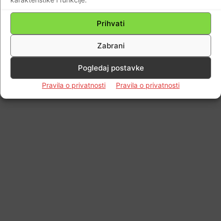
Impressum
Kontaktirajte nas
Pravila o privatnosti
Prihvati
© Newspaper WordPress Theme by TagDiv
Zabrani
Pogledaj postavke
Pravila o privatnosti
Pravila o privatnosti