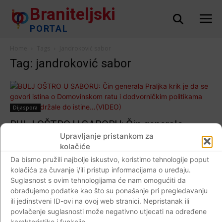
Braniteljski
PORTAL
Home
Tags
Jandroković sabor
Tag: jandroković sabor
Dijaspora
BULJ OŠTRO U SABORU: Čin generala
Praljka krik je da se govori istina o
Upravljanje pristankom za
kolačiće
Domovinskom ratu i dodvorničkim
Da bismo pružili najbolje iskustvo, koristimo tehnologije poput
politikama koje nisu držale do istine…
kolačića za čuvanje i/ili pristup informacijama o uređaju.
(VIDEO)
Suglasnost s ovim tehnologijama će nam omogućiti da
Braniteljski portal
-
01.12.2017
0
obrađujemo podatke kao što su ponašanje pri pregledavanju
ili jedinstveni ID-ovi na ovoj web stranici. Nepristanak ili
povlačenje suglasnosti može negativno utjecati na određene
karakteristike i funkcije.