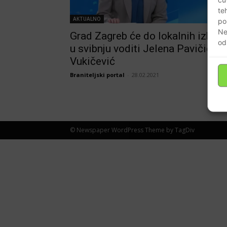
te
AKTUALNO
po
Ne
Grad Zagreb će do lokalnih izbora
od
u svibnju voditi Jelena Pavičić
Vukičević
Braniteljski portal
-
28.02.2021
© Newspaper WordPress Theme by TagDiv