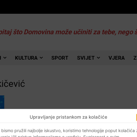
pitaj što Domovina može učiniti za tebe, nego 
I
KULTURA
SPORT
SVIJET
VJERA
Z
kičević
Upravljanje pristankom za kolačiće
 bismo pružili najbolje iskustvo, koristimo tehnologije poput kolačića
vanje i/ili pristup informacijama o uređaju. Suglasnost s ovim