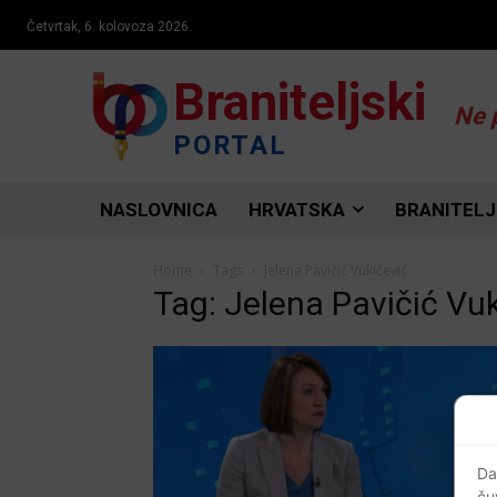
Četvrtak, 6. kolovoza 2026.
Braniteljski
Ne 
PORTAL
NASLOVNICA
HRVATSKA
BRANITELJ
Home
Tags
Jelena Pavičić Vukičević
Tag: Jelena Pavičić Vu
Da
ču