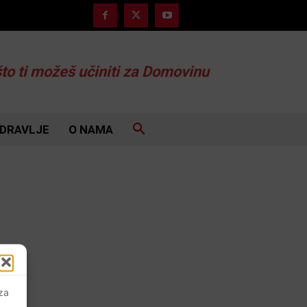
što ti možeš učiniti za Domovinu
DRAVLJE
O NAMA
 za