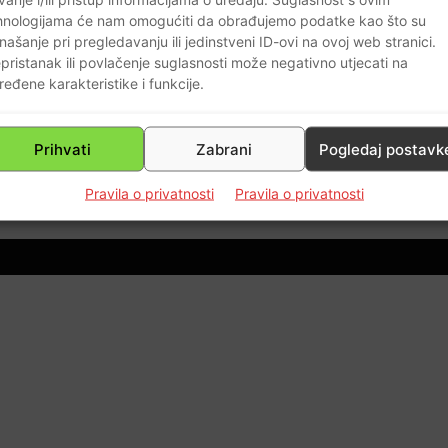
hnologijama će nam omogućiti da obrađujemo podatke kao što su
našanje pri pregledavanju ili jedinstveni ID-ovi na ovoj web stranici.
pristanak ili povlačenje suglasnosti može negativno utjecati na
ređene karakteristike i funkcije.
Prihvati
Zabrani
Pogledaj postavk
0
Pravila o privatnosti
Pravila o privatnosti