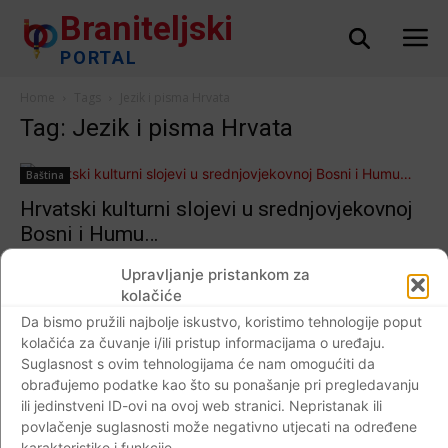
Braniteljski
PORTAL
Home
Tags
Jezik i pisma Hrvata
Tag: Jezik i pisma Hrvata
Baština
Hrvatski kulturni slojevi u srednjovjekovnoj
Bosni i Humu…
Braniteljski portal
-
30.10.2018
0
Upravljanje pristankom za
kolačiće
Da bismo pružili najbolje iskustvo, koristimo tehnologije poput
kolačića za čuvanje i/ili pristup informacijama o uređaju.
Impressum
Kontaktirajte nas
Pravila o privatnosti
Suglasnost s ovim tehnologijama će nam omogućiti da
obrađujemo podatke kao što su ponašanje pri pregledavanju
© Newspaper WordPress Theme by TagDiv
ili jedinstveni ID-ovi na ovoj web stranici. Nepristanak ili
povlačenje suglasnosti može negativno utjecati na određene
karakteristike i funkcije.