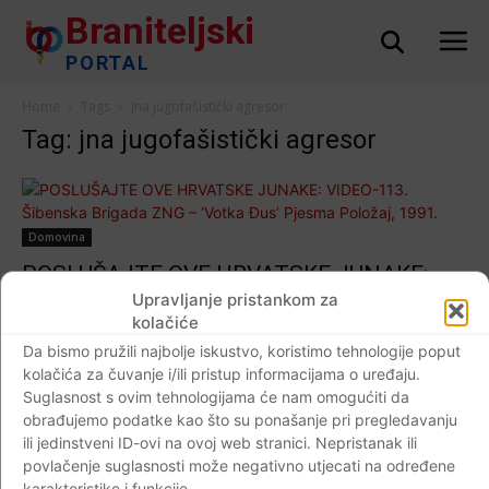
Braniteljski
PORTAL
Home
Tags
Jna jugofašistički agresor
Tag: jna jugofašistički agresor
Domovina
POSLUŠAJTE OVE HRVATSKE JUNAKE:
VIDEO-113. Šibenska Brigada ZNG – ‘Votka
Upravljanje pristankom za
kolačiće
Đus’ Pjesma Položaj, 1991. god.
Da bismo pružili najbolje iskustvo, koristimo tehnologije poput
Braniteljski portal
-
04.06.2019
0
kolačića za čuvanje i/ili pristup informacijama o uređaju.
Suglasnost s ovim tehnologijama će nam omogućiti da
obrađujemo podatke kao što su ponašanje pri pregledavanju
ili jedinstveni ID-ovi na ovoj web stranici. Nepristanak ili
povlačenje suglasnosti može negativno utjecati na određene
Impressum
Kontaktirajte nas
Pravila o privatnosti
karakteristike i funkcije.