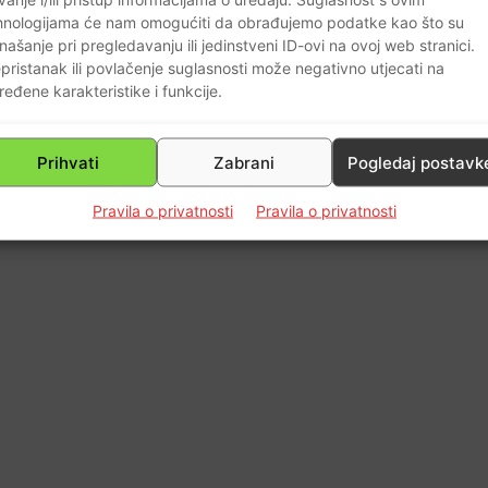
hnologijama će nam omogućiti da obrađujemo podatke kao što su
našanje pri pregledavanju ili jedinstveni ID-ovi na ovoj web stranici.
pristanak ili povlačenje suglasnosti može negativno utjecati na
ređene karakteristike i funkcije.
Prihvati
Zabrani
Pogledaj postavk
Pravila o privatnosti
Pravila o privatnosti