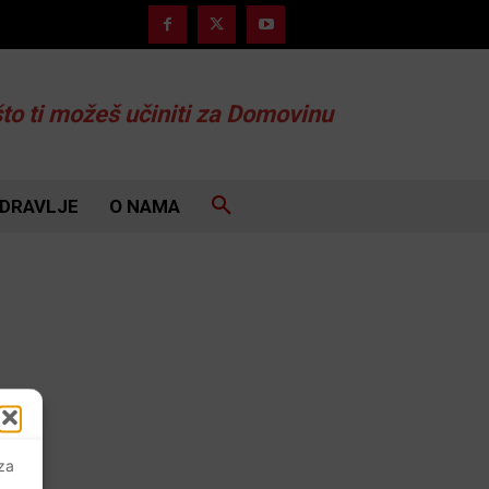
što ti možeš učiniti za Domovinu
DRAVLJE
O NAMA
 za