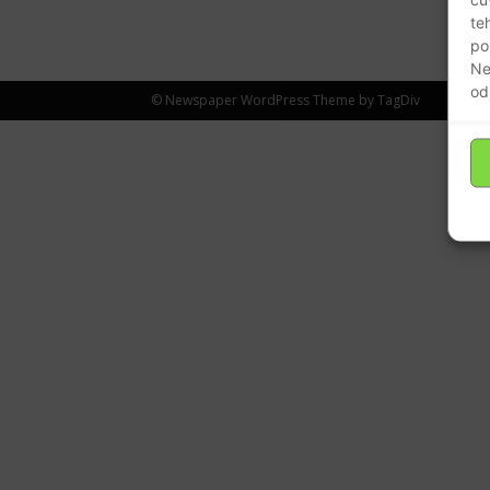
te
po
Ne
od
© Newspaper WordPress Theme by TagDiv