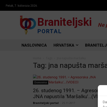
Petak, 7. kolovoza 2026.
Braniteljski
Ne 
PORTAL
NASLOVNICA
HRVATSKA
BRANITELJ
Home
Tags
Jna napušta maršalku
Tag: jna napušta marš
Domovina
26. studenog 1991. – Agresorska
JNA napustila ‘Maršalku’…(VIDEO
Da
Braniteljski portal
-
25.11.2017
ču