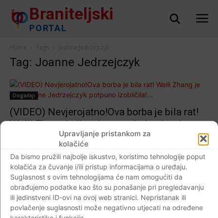
Braniteljski
PORTAL
Home
Tags
Joanne Jedrzejczyk
Tag: Joanne Jedrzejczyk
Događaji
(VIDEO) Nevjerojatno!Ova borba je bila rat!
Weili Zhang je lice Joanne Jedrzejczyk
Upravljanje pristankom za
potpuno izobličila!…
kolačiće
Braniteljski portal
-
09.03.2020
0
Da bismo pružili najbolje iskustvo, koristimo tehnologije poput
kolačića za čuvanje i/ili pristup informacijama o uređaju.
Suglasnost s ovim tehnologijama će nam omogućiti da
obrađujemo podatke kao što su ponašanje pri pregledavanju
ili jedinstveni ID-ovi na ovoj web stranici. Nepristanak ili
Impressum
Kontaktirajte nas
Pravila o privatnosti
povlačenje suglasnosti može negativno utjecati na određene
© Newspaper WordPress Theme by TagDiv
karakteristike i funkcije.