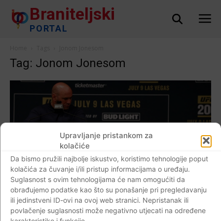
Braniteljski
PORTAL
Home
Tags
Jonom Jonesom
Tag: Jonom Jonesom
Upravljanje pristankom za
kolačiće
Da bismo pružili najbolje iskustvo, koristimo tehnologije poput
kolačića za čuvanje i/ili pristup informacijama o uređaju.
AKTUALNO
Suglasnost s ovim tehnologijama će nam omogućiti da
Jones demantira Whitea: ‘30 milijuna? Priča
obrađujemo podatke kao što su ponašanje pri pregledavanju
ili jedinstveni ID-ovi na ovoj web stranici. Nepristanak ili
li netko s tobom u moje ime ili…‘
povlačenje suglasnosti može negativno utjecati na određene
Braniteljski portal
-
24.04.2021
0
karakteristike i funkcije.