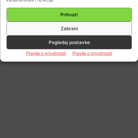
Prihvati
Zabrani
Impressum
Kontaktirajte nas
Pravila o privatnosti
© Newspaper WordPress Theme by TagDiv
Pogledaj postavke
Pravila o privatnosti
Pravila o privatnosti