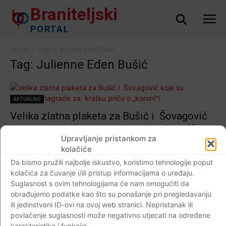
Braniteljski
PORTAL
Home
Tags
Julienne Eden Bušić
Tag: Julienne Eden Bušić
AKTUALNO
Velika zlatna plaketa za Bušić i Šovagović
koje su dobitnice nagrade za kratku priču o
Upravljanje pristankom za
„koroni“!
kolačiće
Braniteljski portal
-
19.05.2020
0
Da bismo pružili najbolje iskustvo, koristimo tehnologije poput
kolačića za čuvanje i/ili pristup informacijama o uređaju.
Suglasnost s ovim tehnologijama će nam omogućiti da
obrađujemo podatke kao što su ponašanje pri pregledavanju
ili jedinstveni ID-ovi na ovoj web stranici. Nepristanak ili
Impressum
Kontaktirajte nas
Pravila o privatnosti
povlačenje suglasnosti može negativno utjecati na određene
© Newspaper WordPress Theme by TagDiv
karakteristike i funkcije.