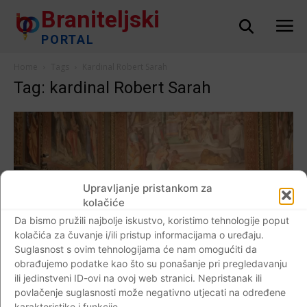
Braniteljski
PORTAL
Home
Tags
Kardinal Robert Sarah
Tag: kardinal Robert Sarah
Upravljanje pristankom za
kolačiće
Da bismo pružili najbolje iskustvo, koristimo tehnologije poput
kolačića za čuvanje i/ili pristup informacijama o uređaju.
Suglasnost s ovim tehnologijama će nam omogućiti da
obrađujemo podatke kao što su ponašanje pri pregledavanju
AKTUALNO
ili jedinstveni ID-ovi na ovoj web stranici. Nepristanak ili
Kardinal Robert Sarah predvodio slavlje
povlačenje suglasnosti može negativno utjecati na određene
Stepinčeva u Rimu
karakteristike i funkcije.