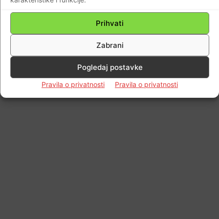
Braniteljski portal
-
10.02.2021
0
Prihvati
Zabrani
Impressum
Kontaktirajte nas
Pravila o privatnosti
Pogledaj postavke
© Newspaper WordPress Theme by TagDiv
Pravila o privatnosti
Pravila o privatnosti