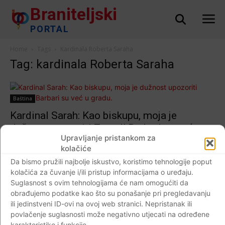
Braniteljski
PORTAL
Home
Tags
Kardinala Roberta Saraha
Tag: kardinala Roberta Saraha
Baština
Kardinal Sarah: Kao biskupu, moja je
dužnost upozoriti Zapad! Barbari su već u
Upravljanje pristankom za
gradu.
kolačiće
Braniteljski portal
-
07.05.2019
0
Da bismo pružili najbolje iskustvo, koristimo tehnologije poput
kolačića za čuvanje i/ili pristup informacijama o uređaju.
Suglasnost s ovim tehnologijama će nam omogućiti da
obrađujemo podatke kao što su ponašanje pri pregledavanju
ili jedinstveni ID-ovi na ovoj web stranici. Nepristanak ili
Impressum
Kontaktirajte nas
Pravila o privatnosti
povlačenje suglasnosti može negativno utjecati na određene
© Newspaper WordPress Theme by TagDiv
karakteristike i funkcije.