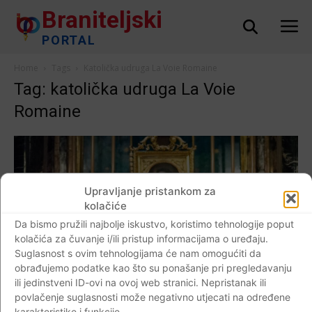
Braniteljski
PORTAL
Home
Tags
Katolička udruga La Voie Romaine
Tag: katolička udruga La Voie
Romaine
Upravljanje pristankom za
kolačiće
Da bismo pružili najbolje iskustvo, koristimo tehnologije poput
kolačića za čuvanje i/ili pristup informacijama o uređaju.
Suglasnost s ovim tehnologijama će nam omogućiti da
obrađujemo podatke kao što su ponašanje pri pregledavanju
ili jedinstveni ID-ovi na ovoj web stranici. Nepristanak ili
povlačenje suglasnosti može negativno utjecati na određene
karakteristike i funkcije.