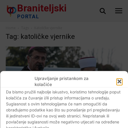
Braniteljski
PORTAL
Home
Tags
Katoličke vjernike
Tag: katoličke vjernike
Upravljanje pristankom za
kolačiće
Da bismo pružili najbolje iskustvo, koristimo tehnologije poput
kolačića za čuvanje i/ili pristup informacijama o uređaju.
Suglasnost s ovim tehnologijama će nam omogućiti da
obrađujemo podatke kao što su ponašanje pri pregledavanju
AKTUALNO
ili jedinstveni ID-ovi na ovoj web stranici. Nepristanak ili
Biskup Šaško: “Na nama je svjedočiti istinu,
povlačenje suglasnosti može negativno utjecati na određene
počevši od najosnovnije: Ovdje su pokopani
karakteristike i funkcije.