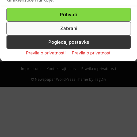
ljudi”.Za vrijeme komunističkog i
socijalističkog režima rodbina je
Prihvati
pokušavala prići ovome mjestu ali to je bilo
Zabrani
zabranjeno sve do Hrvatske samostalnosti.
Braniteljski portal
-
12.12.2021
0
Pogledaj postavke
Pravila o privatnosti
Pravila o privatnosti
Impressum
Kontaktirajte nas
Pravila o privatnosti
© Newspaper WordPress Theme by TagDiv