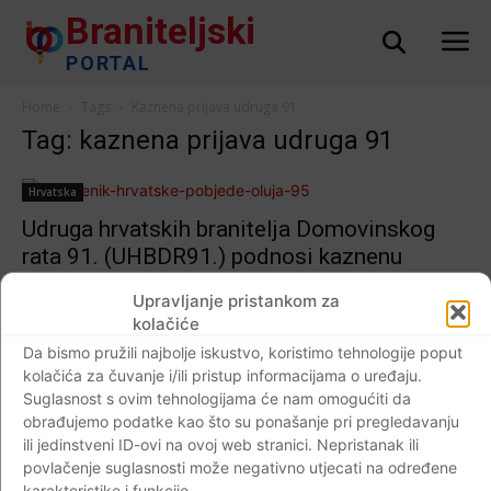
Braniteljski
PORTAL
Home
Tags
Kaznena prijava udruga 91
Tag: kaznena prijava udruga 91
Hrvatska
Udruga hrvatskih branitelja Domovinskog
rata 91. (UHBDR91.) podnosi kaznenu
prijavu (DORH) protiv “nepoznatog
Upravljanje pristankom za
počinitelja”:Tko je ubio 174 hrvatska
kolačiće
branitelja tijekom VRO- Oluja 95?…
Da bismo pružili najbolje iskustvo, koristimo tehnologije poput
Braniteljski portal
-
04.08.2017
0
kolačića za čuvanje i/ili pristup informacijama o uređaju.
Suglasnost s ovim tehnologijama će nam omogućiti da
obrađujemo podatke kao što su ponašanje pri pregledavanju
ili jedinstveni ID-ovi na ovoj web stranici. Nepristanak ili
povlačenje suglasnosti može negativno utjecati na određene
Impressum
Kontaktirajte nas
Pravila o privatnosti
karakteristike i funkcije.