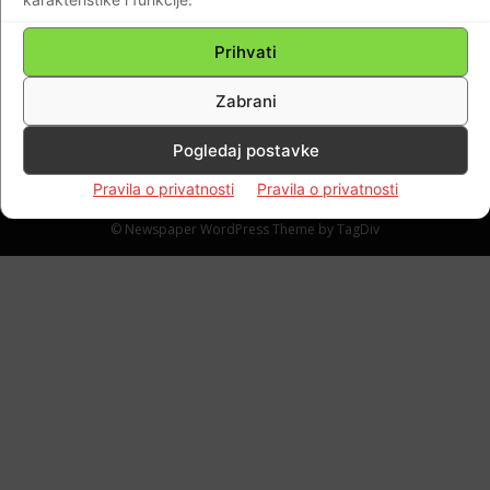
godišnji Kenny Dalglish otpušten iz bolnice:
Moramo biti sretni što ih imamo…
Prihvati
Braniteljski portal
-
12.04.2020
0
Zabrani
Pogledaj postavke
Pravila o privatnosti
Pravila o privatnosti
Impressum
Kontaktirajte nas
Pravila o privatnosti
© Newspaper WordPress Theme by TagDiv