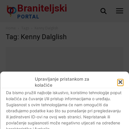
Braniteljski
PORTAL
Home
Tags
Kenny Dalglish
Tag: Kenny Dalglish
Upravljanje pristankom za
kolačiće
Da bismo pružili najbolje iskustvo, koristimo tehnologije poput
kolačića za čuvanje i/ili pristup informacijama o uređaju.
Suglasnost s ovim tehnologijama će nam omogućiti da
obrađujemo podatke kao što su ponašanje pri pregledavanju
ili jedinstveni ID-ovi na ovoj web stranici. Nepristanak ili
Događaji
povlačenje suglasnosti može negativno utjecati na određene
Bivši nogometaš i legenda Liverpoola 69-
karakteristike i funkcije.