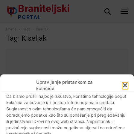
Braniteljski
PORTAL
Home
Tags
Kiseljak
Tag: Kiseljak
Upravljanje pristankom za
kolačiće
Da bismo pružili najbolje iskustvo, koristimo tehnologije poput
kolačića za čuvanje i/ili pristup informacijama o uređaju.
Suglasnost s ovim tehnologijama će nam omogućiti da
obrađujemo podatke kao što su ponašanje pri pregledavanju
ili jedinstveni ID-ovi na ovoj web stranici. Nepristanak ili
IN MEMORIAM
povlačenje suglasnosti može negativno utjecati na određene
16. kolovoza 1993. Kiseljak (Žepče)–
karakteristike i funkcije.