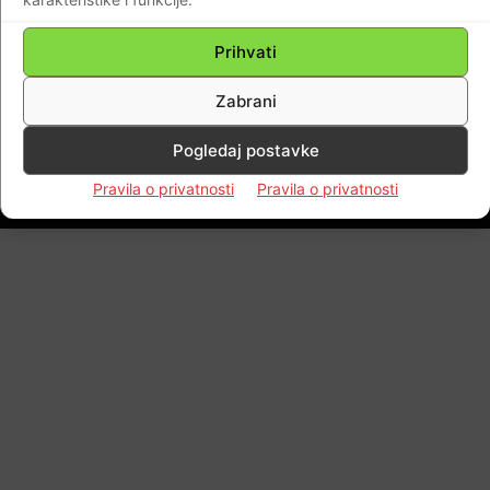
nepoznati stravični zločin nad Hrvatima
Prihvati
Braniteljski portal
-
16.08.2017
0
Zabrani
Pogledaj postavke
Impressum
Kontaktirajte nas
Pravila o privatnosti
Pravila o privatnosti
Pravila o privatnosti
© Newspaper WordPress Theme by TagDiv