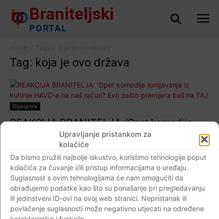
Braniteljski
PORTAL
Home
Tags
Koja je ovo država
Tag: koja je ovo država
Dijaspora
REAKCIJA BRANITELJA: ‘Opet komedija
ismijavanja iz kuhinje HAVC-a na naš račun?
Upravljanje pristankom za
kolačiće
Evo zašto premijera baš na TAJ datum?’
Da bismo pružili najbolje iskustvo, koristimo tehnologije poput
Braniteljski portal
-
03.12.2018
9
kolačića za čuvanje i/ili pristup informacijama o uređaju.
Suglasnost s ovim tehnologijama će nam omogućiti da
obrađujemo podatke kao što su ponašanje pri pregledavanju
ili jedinstveni ID-ovi na ovoj web stranici. Nepristanak ili
povlačenje suglasnosti može negativno utjecati na određene
Impressum
Kontaktirajte nas
Pravila o privatnosti
karakteristike i funkcije.