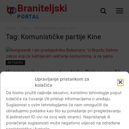
Braniteljski
PORTAL
Home
Tags
Komunističke partije Kine
Tag: Komunističke partije Kine
AKTUALNO
Kongresnik i sin predsjednika Bolsonara: ‘U
Brazilu želimo zakon koji će kažnjavati
Upravljanje pristankom za
kolačiće
veličanje komunizma, a ne samo nacizma’
Da bismo pružili najbolje iskustvo, koristimo tehnologije poput
Braniteljski portal
-
05.09.2020
0
kolačića za čuvanje i/ili pristup informacijama o uređaju.
Suglasnost s ovim tehnologijama će nam omogućiti da
obrađujemo podatke kao što su ponašanje pri pregledavanju
ili jedinstveni ID-ovi na ovoj web stranici. Nepristanak ili
povlačenje suglasnosti može negativno utjecati na određene
Impressum
Kontaktirajte nas
Pravila o privatnosti
karakteristike i funkcije.