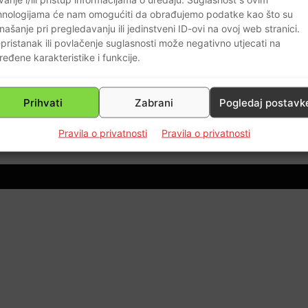
hnologijama će nam omogućiti da obrađujemo podatke kao što su
našanje pri pregledavanju ili jedinstveni ID-ovi na ovoj web stranici.
pristanak ili povlačenje suglasnosti može negativno utjecati na
ređene karakteristike i funkcije.
Prihvati
Zabrani
Pogledaj postavk
0
Pravila o privatnosti
Pravila o privatnosti