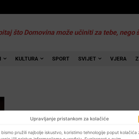
pitaj što Domovina može učiniti za tebe, nego 
I
KULTURA
SPORT
SVIJET
VJERA
Z
Upravljanje pristankom za kolačiće
 bismo pružili najbolje iskustvo, koristimo tehnologije poput kolačića
vanje i/ili pristup informacijama o uređaju. Suglasnost s ovim