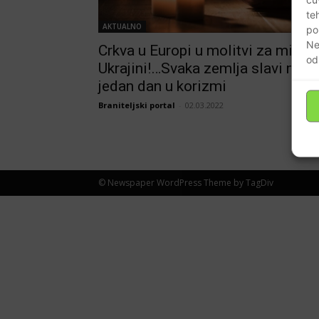
te
AKTUALNO
po
Ne
Crkva u Europi u molitvi za mir u
od
Ukrajini!…Svaka zemlja slavi misu
jedan dan u korizmi
Braniteljski portal
-
02.03.2022
© Newspaper WordPress Theme by TagDiv