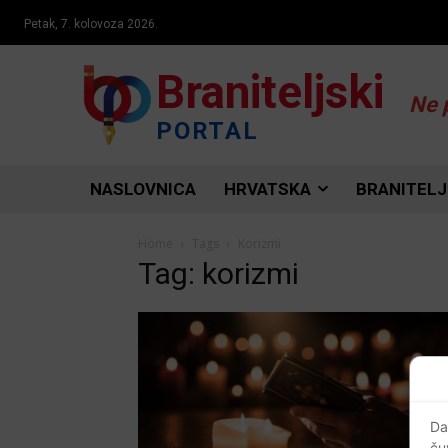
Petak, 7. kolovoza 2026.
Braniteljski
Ne 
PORTAL
NASLOVNICA
HRVATSKA
BRANITELJ
Home
Tags
Korizmi
Tag: korizmi
Da
ču