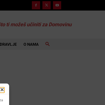
što ti možeš učiniti za Domovinu
DRAVLJE
O NAMA
 za