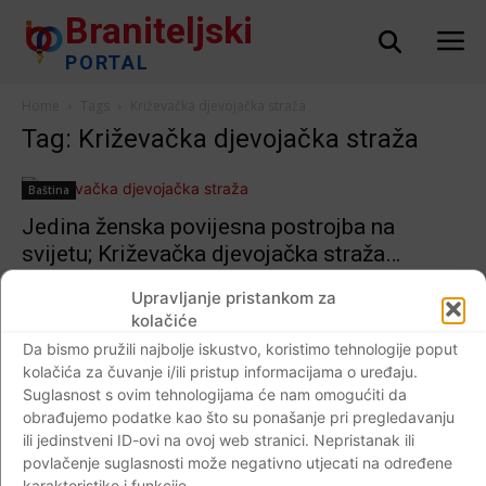
Braniteljski
PORTAL
Home
Tags
Križevačka djevojačka straža
Tag: Križevačka djevojačka straža
Baština
Jedina ženska povijesna postrojba na
svijetu; Križevačka djevojačka straža…
Braniteljski portal
-
11.08.2017
0
Upravljanje pristankom za
kolačiće
Da bismo pružili najbolje iskustvo, koristimo tehnologije poput
kolačića za čuvanje i/ili pristup informacijama o uređaju.
Impressum
Kontaktirajte nas
Pravila o privatnosti
Suglasnost s ovim tehnologijama će nam omogućiti da
obrađujemo podatke kao što su ponašanje pri pregledavanju
© Newspaper WordPress Theme by TagDiv
ili jedinstveni ID-ovi na ovoj web stranici. Nepristanak ili
povlačenje suglasnosti može negativno utjecati na određene
karakteristike i funkcije.