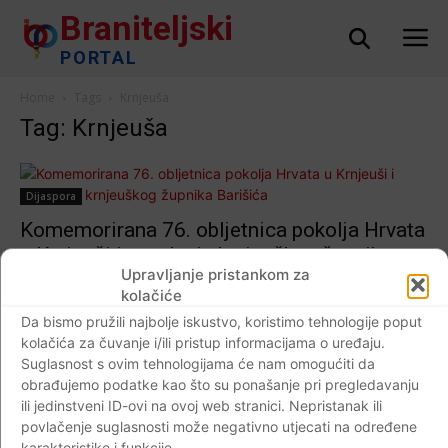
Braniteljski
PORTAL
Home
Tags
Krnjeuša
Tag: Krnjeuša
Dijaspora
Komemorirana 76. obljetnica pokolja Hrvata
u Krnjeuši i stradanja krnjeuškog župnika
Upravljanje pristankom za
Barišića
kolačiće
Braniteljski portal
-
14.08.2017
0
Da bismo pružili najbolje iskustvo, koristimo tehnologije poput
kolačića za čuvanje i/ili pristup informacijama o uređaju.
Suglasnost s ovim tehnologijama će nam omogućiti da
obrađujemo podatke kao što su ponašanje pri pregledavanju
ili jedinstveni ID-ovi na ovoj web stranici. Nepristanak ili
Impressum
Kontaktirajte nas
Pravila o privatnosti
povlačenje suglasnosti može negativno utjecati na određene
© Newspaper WordPress Theme by TagDiv
karakteristike i funkcije.