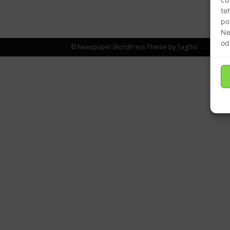
te
po
Ne
od
© Newspaper WordPress Theme by TagDiv