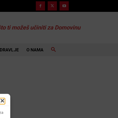
što ti možeš učiniti za Domovinu
DRAVLJE
O NAMA
 za