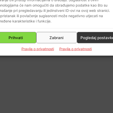
hnologijama će nam omogućiti da obrađujemo podatke kao što su
našanje pri pregledavanju ili jedinstveni ID-ovi na ovoj web stranici.
pristanak ili povlačenje suglasnosti može negativno utjecati na
ređene karakteristike i funkcije.
Prihvati
Zabrani
Pogledaj postavk
Pravila o privatnosti
Pravila o privatnosti