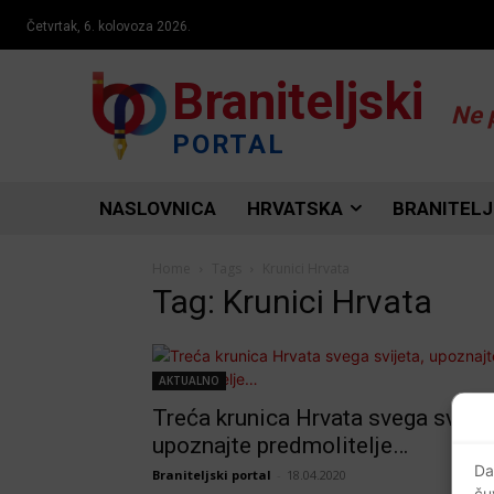
Četvrtak, 6. kolovoza 2026.
Braniteljski
Ne 
PORTAL
NASLOVNICA
HRVATSKA
BRANITELJ
Home
Tags
Krunici Hrvata
Tag: Krunici Hrvata
AKTUALNO
Treća krunica Hrvata svega svijet
upoznajte predmolitelje…
Da
Braniteljski portal
-
18.04.2020
ču