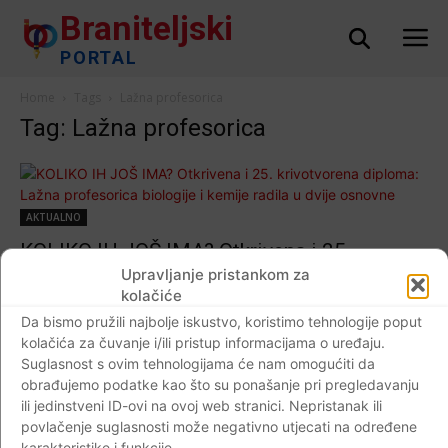
Braniteljski
PORTAL
Home
Tags
Lažna profesorica
Tag: Lažna profesorica
AKTUALNO
KOLIKO IH JOŠ IMA? Otkrivena i 25.
krivotvorena diploma: Lažna profesorica
Upravljanje pristankom za
kolačiće
biologije i kemije radila u dvije osnovne
Da bismo pružili najbolje iskustvo, koristimo tehnologije poput
škole
kolačića za čuvanje i/ili pristup informacijama o uređaju.
Braniteljski portal
-
05.07.2019
0
Suglasnost s ovim tehnologijama će nam omogućiti da
obrađujemo podatke kao što su ponašanje pri pregledavanju
ili jedinstveni ID-ovi na ovoj web stranici. Nepristanak ili
povlačenje suglasnosti može negativno utjecati na određene
karakteristike i funkcije.