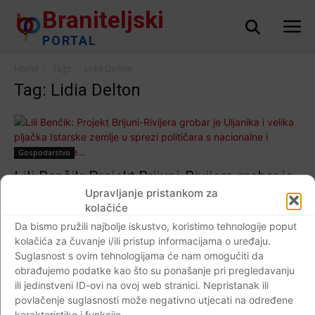
Braniteljski
PORTAL
Home
Tags
Lidia Delton
Tag: Lidia Delton
Gospodarstvo
Lili Benčik: Projekt Brijuni-Rivijera grobar je
Uljanika i velika pljačka Istarske zemlje u
Upravljanje pristankom za
kolačiće
sprezi političara s nacionalne i lokalne
Da bismo pružili najbolje iskustvo, koristimo tehnologije poput
razine…
kolačića za čuvanje i/ili pristup informacijama o uređaju.
Braniteljski portal
-
06.03.2019
0
Suglasnost s ovim tehnologijama će nam omogućiti da
obrađujemo podatke kao što su ponašanje pri pregledavanju
ili jedinstveni ID-ovi na ovoj web stranici. Nepristanak ili
povlačenje suglasnosti može negativno utjecati na određene
karakteristike i funkcije.