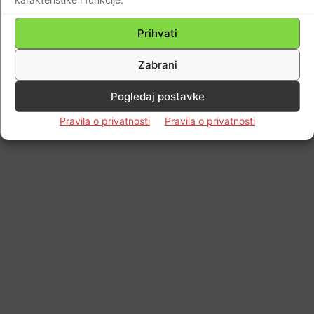
Impressum
Kontaktirajte nas
Pravila o privatnosti
© Newspaper WordPress Theme by TagDiv
Prihvati
Zabrani
Pogledaj postavke
Pravila o privatnosti
Pravila o privatnosti