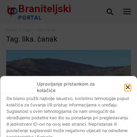
Braniteljski
PORTAL
Home
Tags
Lika. čanak
Tag: lika. čanak
Upravljanje pristankom za
kolačiće
Da bismo pružili najbolje iskustvo, koristimo tehnologije poput
kolačića za čuvanje i/ili pristup informacijama o uređaju.
Suglasnost s ovim tehnologijama će nam omogućiti da
obrađujemo podatke kao što su ponašanje pri pregledavanju
ili jedinstveni ID-ovi na ovoj web stranici. Nepristanak ili
povlačenje suglasnosti može negativno utjecati na određene
AKTUALNO
karakteristike i funkcije.