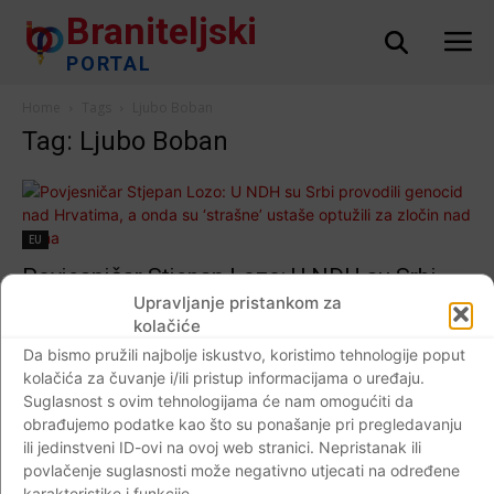
Braniteljski
PORTAL
Home
Tags
Ljubo Boban
Tag: Ljubo Boban
EU
Povjesničar Stjepan Lozo: U NDH su Srbi
provodili genocid nad Hrvatima, a onda su
Upravljanje pristankom za
kolačiće
‘strašne’ ustaše optužili za zločin nad njima
Da bismo pružili najbolje iskustvo, koristimo tehnologije poput
Braniteljski portal
-
06.11.2018
6
kolačića za čuvanje i/ili pristup informacijama o uređaju.
Suglasnost s ovim tehnologijama će nam omogućiti da
obrađujemo podatke kao što su ponašanje pri pregledavanju
ili jedinstveni ID-ovi na ovoj web stranici. Nepristanak ili
povlačenje suglasnosti može negativno utjecati na određene
Impressum
Kontaktirajte nas
Pravila o privatnosti
karakteristike i funkcije.