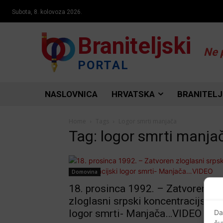
Subota, 8. kolovoza 2026.
Braniteljski
Ne 
PORTAL
NASLOVNICA
HRVATSKA
BRANITELJ
Home
Tags
Logor smrti manjača
Tag: logor smrti manja
Domovina
18. prosinca 1992. – Zatvoren
zloglasni srpski koncentracijski
logor smrti- Manjača…VIDEO
Da
ču