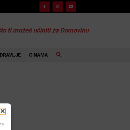
što ti možeš učiniti za Domovinu
DRAVLJE
O NAMA
 za