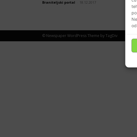
Braniteljski portal
-
18.12.2017
te
po
Ne
od
© Newspaper WordPress Theme by TagDiv