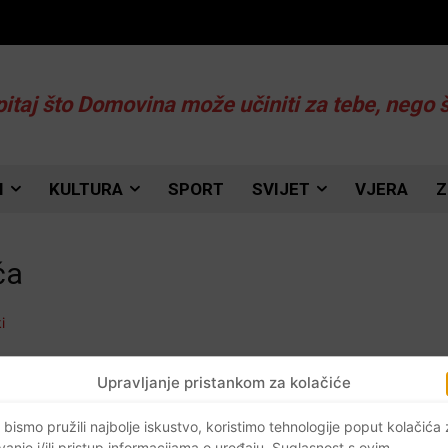
pitaj što Domovina može učiniti za tebe, nego 
I
KULTURA
SPORT
SVIJET
VJERA
Z
ča
Upravljanje pristankom za kolačiće
 bismo pružili najbolje iskustvo, koristimo tehnologije poput kolačića
vanje i/ili pristup informacijama o uređaju. Suglasnost s ovim