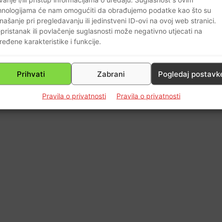
0
hnologijama će nam omogućiti da obrađujemo podatke kao što su
našanje pri pregledavanju ili jedinstveni ID-ovi na ovoj web stranici.
pristanak ili povlačenje suglasnosti može negativno utjecati na
ređene karakteristike i funkcije.
Prihvati
Zabrani
Pogledaj postavk
Pravila o privatnosti
Pravila o privatnosti