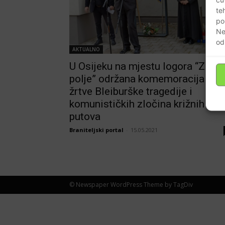
te
po
Ne
od
AKTUALNO
U Osijeku na mjestu logora “Zele
polje” održana komemoracija za
žrtve Bleiburške tragedije i
komunističkih zločina križnih
putova
Braniteljski portal
-
15.05.2021
© Newspaper WordPress Theme by TagDiv