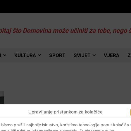
pitaj što Domovina može učiniti za tebe, nego 
I
KULTURA
SPORT
SVIJET
VJERA
Z
Upravljanje pristankom za kolačiće
 bismo pružili najbolje iskustvo, koristimo tehnologije poput kolačića
vanje i/ili pristup informacijama o uređaju. Suglasnost s ovim