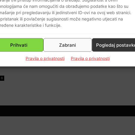
hnologijama će nam omogućiti da obrađujemo podatke kao što su
našanje pri pregledavanju ili jedinstveni ID-ovi na ovoj web stranici.
pristanak ili povlačenje suglasnosti može negativno utjecati na
ređene karakteristike i funkcije.
no
Prihvati
Zabrani
Pogledaj postavk
Pravila o privatnosti
Pravila o privatnosti
0