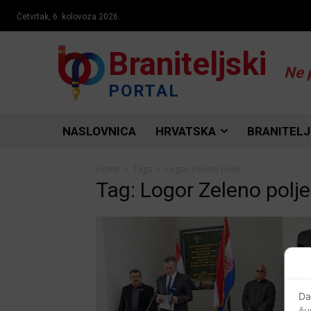
Četvrtak, 6. kolovoza 2026.
Braniteljski
Ne 
PORTAL
NASLOVNICA
HRVATSKA
BRANITELJ
Home
Tags
Logor Zeleno polje
Tag: Logor Zeleno polje
Da
ču