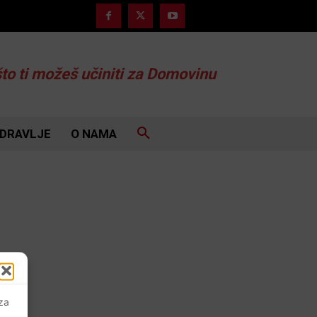
što ti možeš učiniti za Domovinu
DRAVLJE
O NAMA
 za