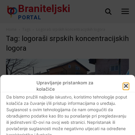
Braniteljski
PORTAL
Home
Tags
Logoraši srpskih koncentracijskih logora
Tag: logoraši srpskih koncentracijskih
logora
Upravljanje pristankom za
kolačiće
Da bismo pružili najbolje iskustvo, koristimo tehnologije poput
kolačića za čuvanje i/ili pristup informacijama o uređaju.
Suglasnost s ovim tehnologijama će nam omogućiti da
obrađujemo podatke kao što su ponašanje pri pregledavanju
AKTUALNO
ili jedinstveni ID-ovi na ovoj web stranici. Nepristanak ili
povlačenje suglasnosti može negativno utjecati na određene
Obilježena 30. godišnjica razmjene 69
karakteristike i funkcije.