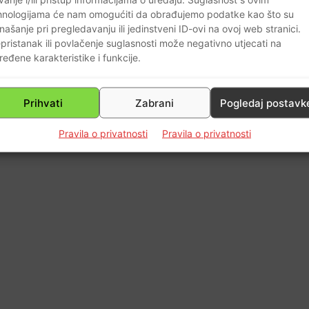
0
hnologijama će nam omogućiti da obrađujemo podatke kao što su
našanje pri pregledavanju ili jedinstveni ID-ovi na ovoj web stranici.
pristanak ili povlačenje suglasnosti može negativno utjecati na
ređene karakteristike i funkcije.
Prihvati
Zabrani
Pogledaj postavk
Pravila o privatnosti
Pravila o privatnosti