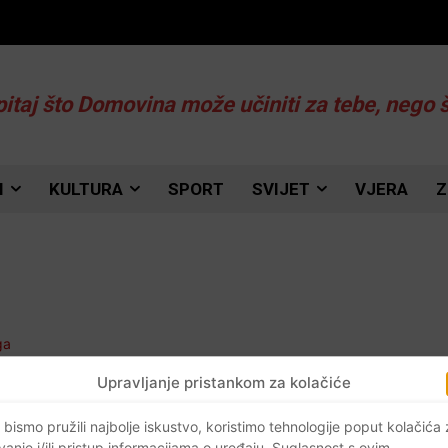
pitaj što Domovina može učiniti za tebe, nego 
I
KULTURA
SPORT
SVIJET
VJERA
Z
Upravljanje pristankom za kolačiće
 bismo pružili najbolje iskustvo, koristimo tehnologije poput kolačića
h
vanje i/ili pristup informacijama o uređaju. Suglasnost s ovim