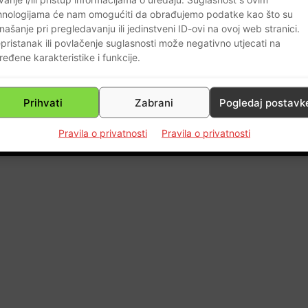
hnologijama će nam omogućiti da obrađujemo podatke kao što su
našanje pri pregledavanju ili jedinstveni ID-ovi na ovoj web stranici.
e
pristanak ili povlačenje suglasnosti može negativno utjecati na
ređene karakteristike i funkcije.
0
Prihvati
Zabrani
Pogledaj postavk
Pravila o privatnosti
Pravila o privatnosti