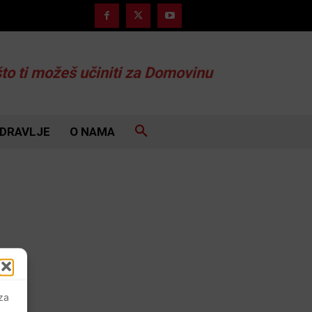
što ti možeš učiniti za Domovinu
DRAVLJE
O NAMA
 za