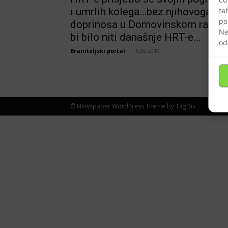
i umrlih kolega…bez njihovoga
te
po
doprinosa u Domovinskom ratu n
Ne
bi bilo niti današnje HRT-e…
od
Braniteljski portal
-
16.05.2019
© Newspaper WordPress Theme by TagDiv