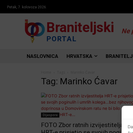
Petak, 7. kolovoza 2026.
Braniteljski
Ne 
PORTAL
NASLOVNICA
HRVATSKA
BRANITELJ
Home
Tags
Marinko Ćavar
Tag: Marinko Ćavar
Dijaspora
FOTO Zbor ratnih izvijestitelja
Da
HRT-e prisjetio se svojih poginuli
ču