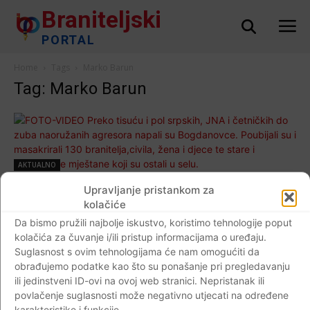
Braniteljski
PORTAL
Home
Tags
Marko Barun
Tag: Marko Barun
AKTUALNO
FOTO-VIDEO Preko tisuću i pol srpskih,
Upravljanje pristankom za
JNA i četničkih do zuba naoružanih
kolačiće
agresora napali su Bogdanovce. Poubijali su
Da bismo pružili najbolje iskustvo, koristimo tehnologije poput
kolačića za čuvanje i/ili pristup informacijama o uređaju.
i masakrirali 130 branitelja,civila, žena i
Suglasnost s ovim tehnologijama će nam omogućiti da
djece te stare i nepokretne mještane koji su
obrađujemo podatke kao što su ponašanje pri pregledavanju
ostali u selu.
ili jedinstveni ID-ovi na ovoj web stranici. Nepristanak ili
Braniteljski portal
-
10.11.2020
0
povlačenje suglasnosti može negativno utjecati na određene
karakteristike i funkcije.