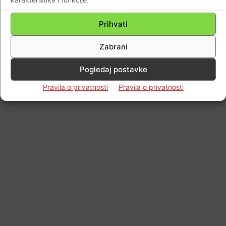
Prihvati
Impressum
Kontaktirajte nas
Pravila o privatnosti
Zabrani
© Newspaper WordPress Theme by TagDiv
Pogledaj postavke
Pravila o privatnosti
Pravila o privatnosti