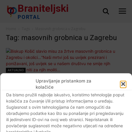
Braniteljski
PORTAL
Home
Tags
Masovnih grobnica u Zagrebu
Tag: masovnih grobnica u Zagrebu
AKTUALNO
Biskup Košić slavio misu za žrtve masovnih
Upravljanje pristankom za
grobnica u Zagrebu i okolici…“Naši mrtvi još
kolačiće
su uvijek prezirani i ponižavani, još uvijek se
Da bismo pružili najbolje iskustvo, koristimo tehnologije poput
kolačića za čuvanje i/ili pristup informacijama o uređaju.
u našem društvu ne smije njih spominjati
Suglasnost s ovim tehnologijama će nam omogućiti da
niti za njih moliti…
obrađujemo podatke kao što su ponašanje pri pregledavanju
Braniteljski portal
-
09.05.2020
0
ili jedinstveni ID-ovi na ovoj web stranici. Nepristanak ili
povlačenje suglasnosti može negativno utjecati na određene
karakteristike i funkcije.