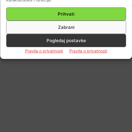
Prihvati
Impressum
Kontaktirajte nas
Pravila o privatnosti
© Newspaper WordPress Theme by TagDiv
Zabrani
Pogledaj postavke
Pravila o privatnosti
Pravila o privatnosti