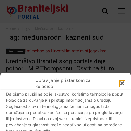
Braniteljski
PORTAL
Home
Tags
Međunarodni kazneni sud
Tag: međunarodni kazneni sud
Domovina
Uredništvo Braniteljskog portala daje
potporu M.P.Thompsonu…Osvrt na šturo
priopćenje Zbora udruga hrvatskih gardijskih
Upravljanje pristankom za
brigada…
kolačiće
Braniteljski portal
-
11.08.2017
0
Da bismo pružili najbolje iskustvo, koristimo tehnologije poput
kolačića za čuvanje i/ili pristup informacijama o uređaju.
Suglasnost s ovim tehnologijama će nam omogućiti da
obrađujemo podatke kao što su ponašanje pri pregledavanju
ili jedinstveni ID-ovi na ovoj web stranici. Nepristanak ili
Impressum
Kontaktirajte nas
Pravila o privatnosti
povlačenje suglasnosti može negativno utjecati na određene
karakteristike i funkcije.
© Newspaper WordPress Theme by TagDiv